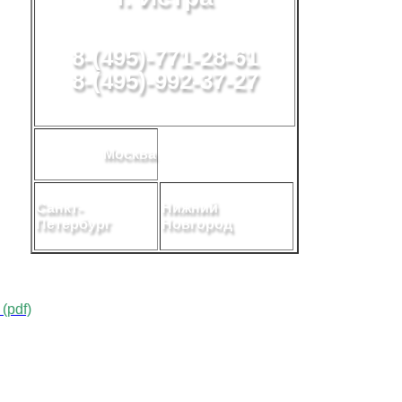
8-(495)-771-28-61
8-(495)-992-37-27
Москва
Санкт-
Нижний
Петербург
Новгород
(pdf)