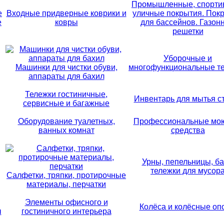
Промышленные, спорти
е
Входные придверные коврики и
уличные покрытия. Пок
е
ковры
для бассейнов. Газон
решетки
Уборочные и
Машинки для чистки обуви,
многофункциональные т
аппараты для бахил
Тележки гостиничные,
Инвентарь для мытья с
сервисные и багажные
Оборудование туалетных,
Профессиональные мо
ванных комнат
средства
Урны, пепельницы, ба
тележки для мусор
Салфетки, тряпки, протирочные
материалы, перчатки
Элементы офисного и
Колёса и колёсные оп
ы
гостиничного интерьера