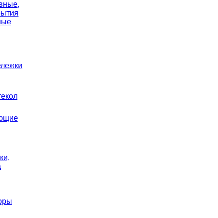
вные,
рытия
ные
ележки
текол
ющие
ки,
а
оры