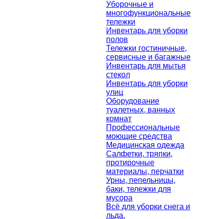
Уборочные и
многофункциональные
тележки
Инвентарь для уборки
полов
Тележки гостиничные,
сервисные и багажные
Инвентарь для мытья
стекол
Инвентарь для уборки
улиц
Оборудование
туалетных, ванных
комнат
Профессиональные
моющие средства
Медицинская одежда
Салфетки, тряпки,
протирочные
материалы, перчатки
Урны, пепельницы,
баки, тележки для
мусора
Всё для уборки снега и
льда,