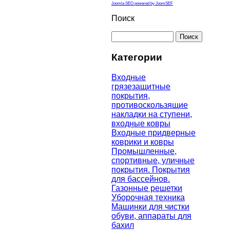
Joomla SEO powered by JoomSEF
Поиск
Категории
Входные
грязезащитные
покрытия,
противоскользящие
накладки на ступени,
входные ковры
Входные придверные
коврики и ковры
Промышленные,
спортивные, уличные
покрытия. Покрытия
для бассейнов.
Газонные решетки
Уборочная техника
Машинки для чистки
обуви, аппараты для
бахил