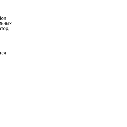
ion
ельных
атор,
тся