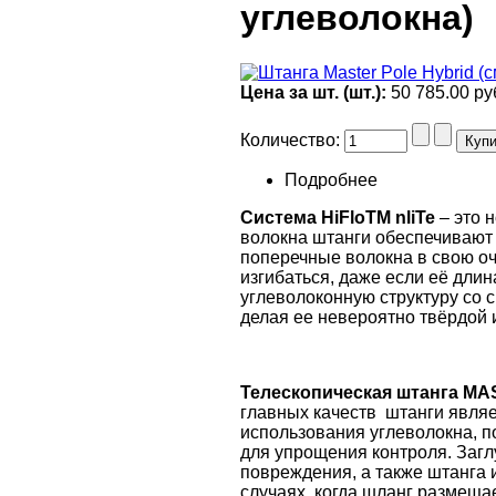
углеволокна)
Цена за шт. (шт.):
50 785.00 ру
Количество:
Подробнее
Система HiFloTM nliTe
– это 
волокна штанги обеспечивают 
поперечные волокна в свою оч
изгибаться, даже если её дли
углеволоконную структуру со 
делая ее невероятно твёрдой 
Телескопическая штанга M
главных качеств штанги являе
использования углеволокна, п
для упрощения контроля. Загл
повреждения, а также штанга 
случаях, когда шланг размеща