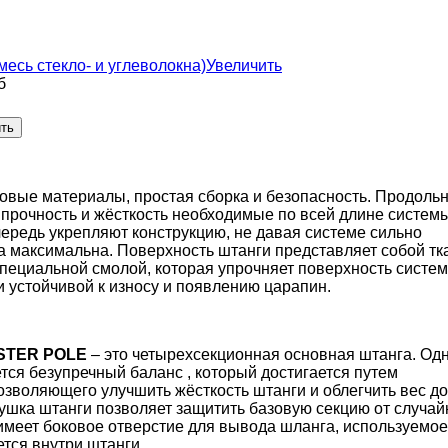
Увеличить
б
новые материалы, простая сборка и безопасность. Продоль
прочность и жёсткость необходимые по всей длине системы
ередь укрепляют конструкцию, не давая системе сильно
на максимальна. Поверхность штанги представляет собой т
специальной смолой, которая упрочняет поверхность систем
и устойчивой к износу и появлению царапин.
ASTER POLE
– это четырехсекционная основная штанга. Од
тся безупречный баланс , который достигается путем
озволяющего улучшить жёсткость штанги и облегчить вес д
ушка штанги позволяет защитить базовую секцию от случай
имеет боковое отверстие для вывода шланга, используемое
ется внутри штанги.