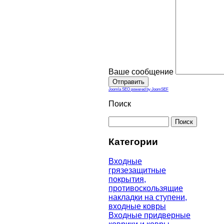
Ваше сообщение
Joomla SEO powered by JoomSEF
Поиск
Категории
Входные
грязезащитные
покрытия,
противоскользящие
накладки на ступени,
входные ковры
Входные придверные