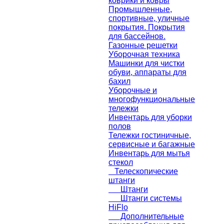
коврики и ковры
Промышленные,
спортивные, уличные
покрытия. Покрытия
для бассейнов.
Газонные решетки
Уборочная техника
Машинки для чистки
обуви, аппараты для
бахил
Уборочные и
многофункциональные
тележки
Инвентарь для уборки
полов
Тележки гостиничные,
сервисные и багажные
Инвентарь для мытья
стекол
Телескопические
штанги
Штанги
Штанги системы
HiFlo
Дополнительные