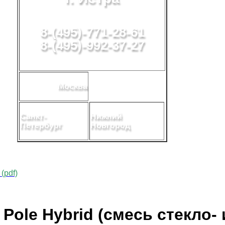
8-(495)-771-28-61
8-(495)-992-37-27
Москва
Санкт-
Нижний
Петербург
Новгород
(pdf)
Pole Hybrid (смесь стекло- 