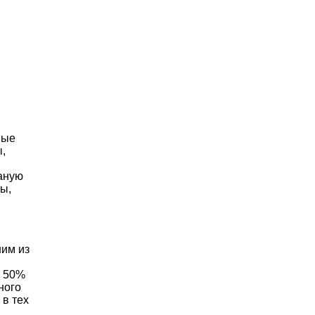
ные
,
каную
ы,
ним из
о 50%
ного
 в тех