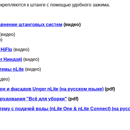
крепляются к штанге с помощью удобного зажима.
Сравнение штанговых систем
(видео)
(видео)
)
HiFlo
(видео)
r Ниндзя)
(видео)
темы nLite
(видео)
идео)
н и фасадов Unger nLite (на русском языке)
(pdf)
рудования "Всё для уборки"
(pdf)
му c подачей воды (nLite One & nLite Connect) (на рус