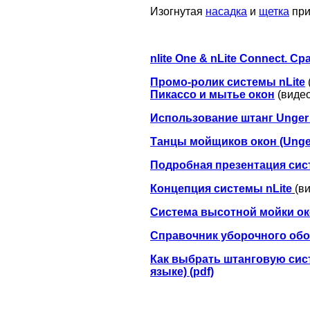
Изогнутая
насадка
и
щетка
при
nlite One & nLite Connect. 
Промо-ролик системы nLite
Пикассо и мытье окон
(видео
Использование штанг Unger 
Танцы мойщиков окон (Unge
Подробная презентация сис
Концепция системы nLite
(в
Система высотной мойки око
Справочник уборочного обо
Как выбрать штанговую систе
языке) (pdf)