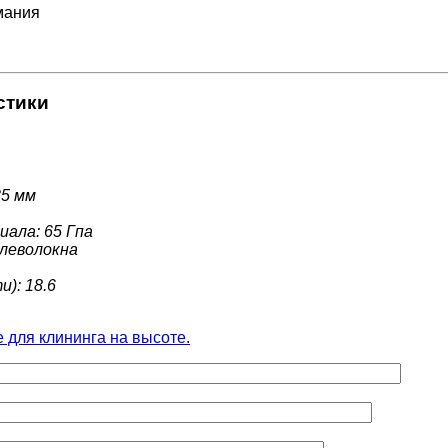
мания
стики
35 мм
ала: 65 Гпа
глеволокна
): 18.6
e для клининга на высоте.