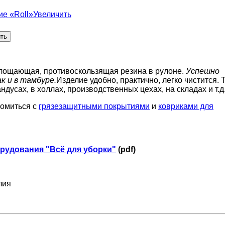
Увеличить
лощающая, противоскользящая резина в рулоне.
Успешно
ак и в тамбуре.
Изделие удобно, практично, легко чистится. 
ндусах, в холлах, производственных цехах, на складах и т.д
комиться с
грязезащитными покрытиями
и
ковриками для
рудования "Всё для уборки"
(pdf)
лия