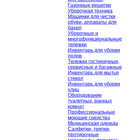
Газонные решетки
Уборочная техника
Машинки для чистки
обуви, аппараты для
бахил
Уборочные и
многофункциональные
тележки
Инвентарь для уборки
полов
Тележки гостиничные,
сервисные и багажные
Инвентарь для мытья
стекол
Инвентарь для уборки
улиц
Оборудование
туалетных, ванных
комнат
Профессиональные
моющие средства
Медицинская одежда
Салфетки, тряпки,
протирочные