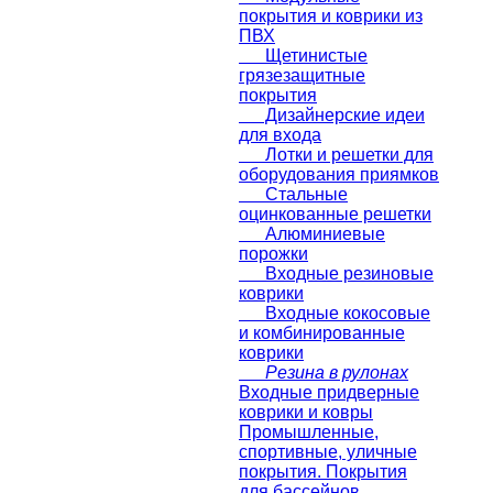
покрытия и коврики из
ПВХ
Щетинистые
грязезащитные
покрытия
Дизайнерские идеи
для входа
Лотки и решетки для
оборудования приямков
Стальные
оцинкованные решетки
Алюминиевые
порожки
Входные резиновые
коврики
Входные кокосовые
и комбинированные
коврики
Резина в рулонах
Входные придверные
коврики и ковры
Промышленные,
спортивные, уличные
покрытия. Покрытия
для бассейнов.