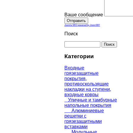
Ваше сообщение
Joomla SEO powered by JoomSEF
Поиск
Категории
Входные
грязезащитные
покрытия,
противоскользящие
накладки на ступени,
входные ковры
Уличные и тамбурные
напольные покрытия
Алюминиевые
решетки с
грязезащитными
вставками
Модульные