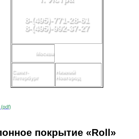
8-(495)-771-28-61
8-(495)-992-37-27
Москва
Санкт-
Нижний
Петербург
Новгород
(pdf)
лонное покрытие «Roll»