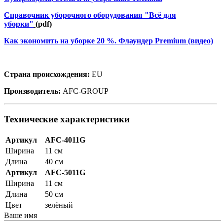
Справочник уборочного оборудования "Всё для
уборки"
(pdf)
Как экономить на уборке 20 %. Флаундер Premium
(видео)
Страна происхождения:
EU
Производитель:
AFC-GROUP
Технические характеристики
Артикул
AFC-4011G
Ширина
11 см
Длина
40 см
Артикул
AFC-5011G
Ширина
11 см
Длина
50 см
Цвет
зелёный
Ваше имя