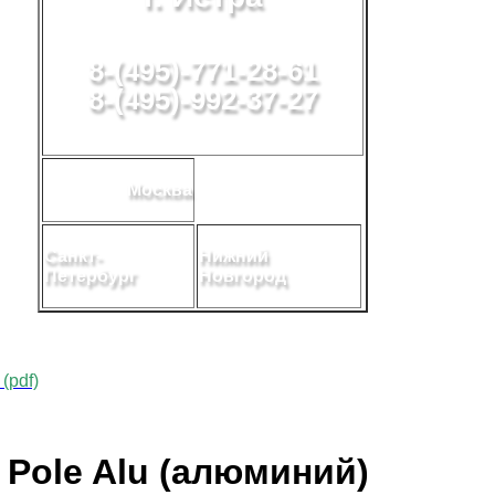
8-(495)-771-28-61
8-(495)-992-37-27
Москва
Санкт-
Нижний
Петербург
Новгород
(pdf)
 Pole Alu (алюминий)