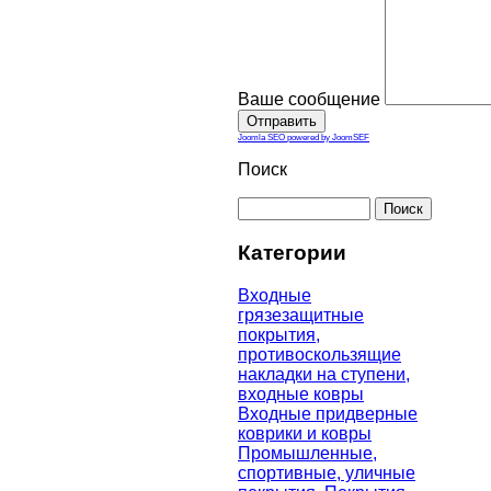
Ваше сообщение
Joomla SEO powered by JoomSEF
Поиск
Категории
Входные
грязезащитные
покрытия,
противоскользящие
накладки на ступени,
входные ковры
Входные придверные
коврики и ковры
Промышленные,
спортивные, уличные