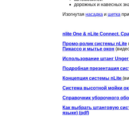
дорожных и навесных зна
Изогнутая
насадка
и
щетка
при
nlite One & nLite Connect. 
Промо-ролик системы nLite
Пикассо и мытье окон
(видео
Использование штанг Unger 
Подробная презентация сис
Концепция системы nLite
(в
Система высотной мойки око
Справочник уборочного обо
Как выбрать штанговую систе
языке) (pdf)