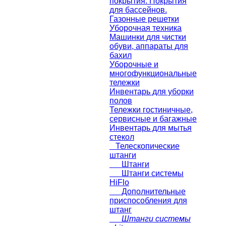
покрытия. Покрытия
для бассейнов.
Газонные решетки
Уборочная техника
Машинки для чистки
обуви, аппараты для
бахил
Уборочные и
многофункциональные
тележки
Инвентарь для уборки
полов
Тележки гостиничные,
сервисные и багажные
Инвентарь для мытья
стекол
Телескопические
штанги
Штанги
Штанги системы
HiFlo
Дополнительные
приспособления для
штанг
Штанги системы