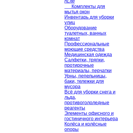
nLite
Комплекты для
мытья окон
Инвентарь для уборки
улиц
Оборудование
туалетных, ванных
комнат
Профессиональные
моющие средства
Медицинская одежда
Салфетки, тряпки,
протирочные
материалы, перчатки
Урны, пепельницы,
баки, тележки для
мусора
Всё для уборки снега и
льда,
противогололедные
реагенты
Элементы офисного и
гостиничного интерьера
Колёса и колёсные
опоры