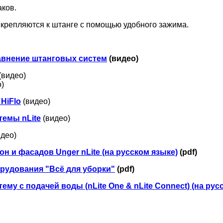
ков.
крепляются к штанге с помощью удобного зажима.
Сравнение штанговых систем
(видео)
(видео)
)
HiFlo
(видео)
темы nLite
(видео)
идео)
н и фасадов Unger nLite (на русском языке)
(pdf)
рудования "Всё для уборки"
(pdf)
му c подачей воды (nLite One & nLite Connect) (на рус