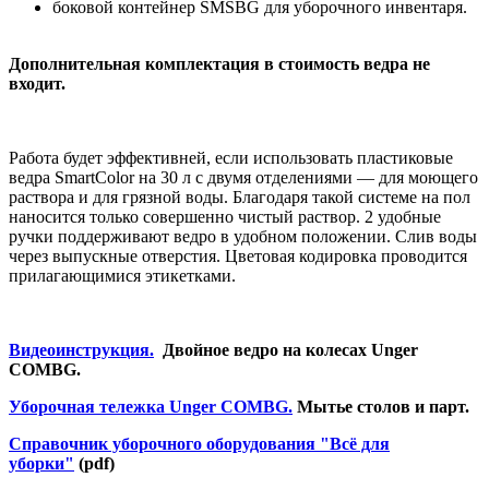
боковой контейнер SMSBG для уборочного инвентаря.
Дополнительная комплектация в стоимость ведра не
входит.
Работа будет эффективней, если использовать пластиковые
ведра SmartColor на 30 л с двумя отделениями — для моющего
раствора и для грязной воды. Благодаря такой системе на пол
наносится только совершенно чистый раствор. 2 удобные
ручки поддерживают ведро в удобном положении. Слив воды
через выпускные отверстия. Цветовая кодировка проводится
прилагающимися этикетками.
Видеоинструкция.
Двойное ведро на колесах Unger
COMBG.
Уборочн
ая тележка Unger COMBG.
Мытье столов и парт.
Справочник уборочного оборудования "Всё для
уборки"
(pdf)