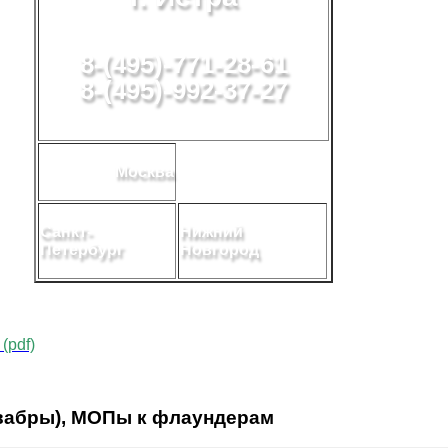
8-(495)-771-28-61
8-(495)-992-37-27
Москва
Санкт-
Нижний
Петербург
Новгород
(pdf)
вабры), МОПы к флаундерам