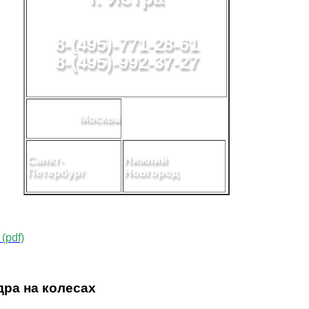
8-(495)-771-28-61
8-(495)-992-37-27
Москва
Санкт-
Нижний
Петербург
Новгород
(pdf)
дра на колесах