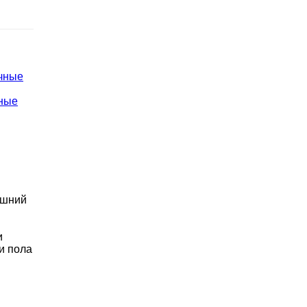
ные
ешний
и
и пола