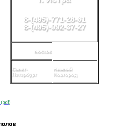
8-(495)-771-28-61
8-(495)-992-37-27
Москва
Санкт-
Нижний
Петербург
Новгород
(pdf)
полов